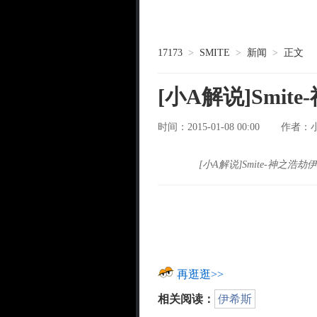
17173
>
SMITE
>
新闻
>
正文
[小A解说]Smi
时间：2015-01-08 00:00
作者：
[小A解说]Smite-神之
再逛逛>>
相关阅读：
伊希斯