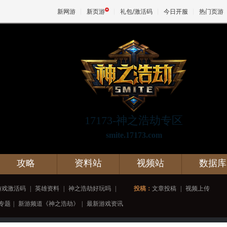
新网游
新页游
礼包/激活码
今日开服
热门页游
魔兽
天堂
17173-神之浩劫专区
王权与
smite.17173.com
攻略
资料站
视频站
数据库
游戏激活码
|
英雄资料
|
神之浩劫好玩吗
|
投稿：
文章投稿
|
视频上传
专题
|
新游频道《神之浩劫》
|
最新游戏资讯