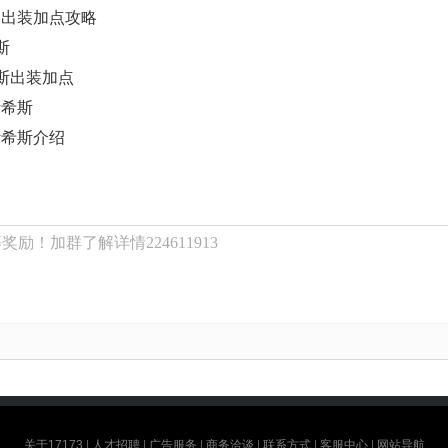
神出装加点攻略
斯
希斯出装加点
伊希斯
伊希斯介绍
励！加群了解详情224611913
关于17173
|
人才招聘
|
广告服务
|
商务洽谈
|
联系方式
|
客服中心
|
网站导航