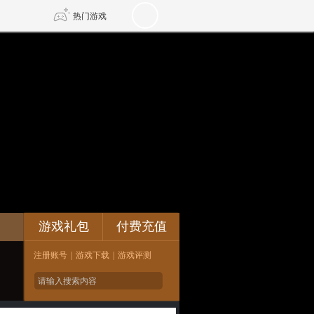
热门游戏
DNF
传奇4
剑网3旗舰版
新天龙八部
自由
诛仙世界
新仙侠5
论坛
游戏礼包
付费充值
注册账号
|
游戏下载
|
游戏评测