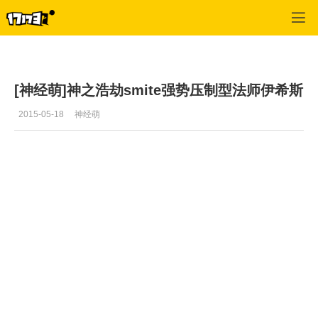
SMITE
>
新闻
>
正文
[神经萌]神之浩劫smite强势压制型法师伊希斯
2015-05-18
神经萌