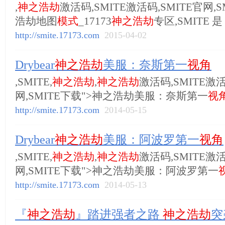
,
神之浩劫
激活码,SMITE激活码,SMITE官网,S
浩劫地图
模式
_17173
神之浩劫
专区,SMITE 是
http://smite.17173.com
2015-04-02
Drybear
神之浩劫
美服：奈斯第一
视角
,SMITE,
神之浩劫
,
神之浩劫
激活码,SMITE激活
网,SMITE下载">神之浩劫美服：奈斯第一
视
http://smite.17173.com
2014-05-15
Drybear
神之浩劫
美服：阿波罗第一
视角
,SMITE,
神之浩劫
,
神之浩劫
激活码,SMITE激活
网,SMITE下载">神之浩劫美服：阿波罗第一
http://smite.17173.com
2014-05-13
『
神之浩劫
』踏进强者之路
神之浩劫
突