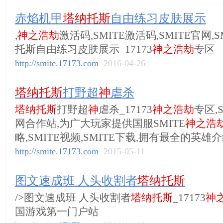
赤焰机甲
塔纳托斯
自由练习皮肤展示
,
神之浩劫
激活码,SMITE激活码,SMITE官网,S
托斯自由练习皮肤展示_17173
神之浩劫
专区
http://smite.17173.com
2016-04-26
塔纳托斯
打野超
神
虐杀
塔纳托斯
打野超
神
虐杀_17173
神之浩劫
专区,S
网合作站,为广大玩家提供国服SMITE
神之浩
略,SMITE视频,SMITE下载,拥有最全的英雄介
http://smite.17173.com
2015-05-11
图文速成班 人头收割者
塔纳托斯
/>图文速成班 人头收割者
塔纳托斯
_17173
神
国游戏第一门户站