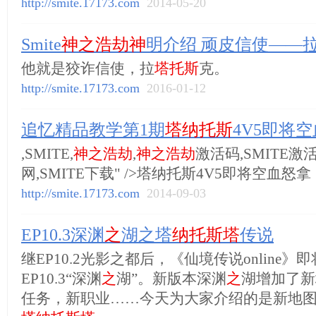
http://smite.17173.com
2014-05-20
Smite
神之浩劫神
明介绍 顽皮信使——
他就是狡诈信使，拉
塔托斯
克。
http://smite.17173.com
2016-01-12
追忆精品教学第1期
塔纳托斯
4V5即将
,SMITE,
神之浩劫
,
神之浩劫
激活码,SMITE激活
网,SMITE下载" />塔纳托斯4V5即将空血怒拿
http://smite.17173.com
2014-09-03
EP10.3深渊
之
湖之塔
纳托斯塔
传说
继EP10.2光影之都后，《仙境传说online
EP10.3“深渊
之
湖”。新版本深渊
之
湖增加了新
任务，新职业……今天为大家介绍的是新地