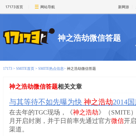
17173首页
网站导航
新网游
神之浩劫微信答题
17173
>
SMITE首页
>
SMITE热点信息
>
神之浩劫微信答题
神之浩劫微信答题
相关文章
与其等待不如先曝为快
神之浩劫
2014
在去年的TGC现场，《
神之浩劫
》（SMITE
月开启封测，并于日前率先通过官方
微信
开
渠道。