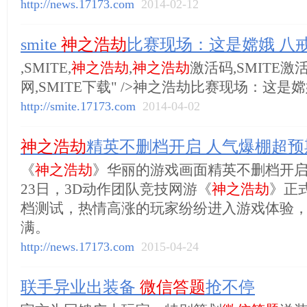
http://news.17173.com
2014-02-12
smite
神之浩劫
比赛现场：这是嫦娥 八
,SMITE,
神之浩劫
,
神之浩劫
激活码,SMITE激活
网,SMITE下载" />神之浩劫比赛现场：这是
http://smite.17173.com
2014-04-02
神之浩劫
精英不删档开启 人气爆棚超预
《
神之浩劫
》华丽的游戏画面精英不删档开启
23日，3D动作团队竞技网游《
神之浩劫
》正
档测试，热情高涨的玩家纷纷进入游戏体验
满。
http://news.17173.com
2015-04-24
联手异业出装备
微信答题
抢不停