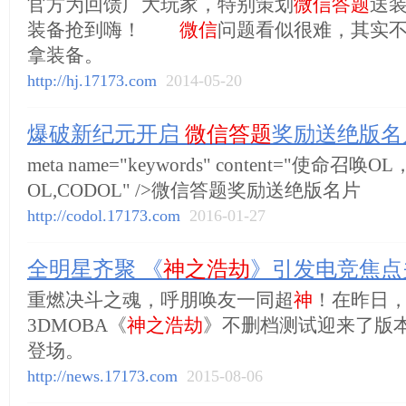
官方为回馈广大玩家，特别策划
微信答题
送
装备抢到嗨！
微信
问题看似很难，其实
拿装备。
http://hj.17173.com
2014-05-20
爆破新纪元开启
微信答题
奖励送绝版名
meta name="keywords" content="使命召唤
OL,CODOL" />微信答题奖励送绝版名片
http://codol.17173.com
2016-01-27
全明星齐聚 《
神之浩劫
》引发电竞焦点
重燃决斗之魂，呼朋唤友一同超
神
！在昨日
3DMOBA《
神之浩劫
》不删档测试迎来了版
登场。
http://news.17173.com
2015-08-06