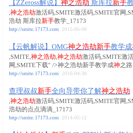
【ZZeross解说】
神之浩劫
斯库拉
新手
,
神之浩劫
激活码,SMITE激活码,SMITE官网,S
浩劫 斯库拉
新手
教学_17173
http://smite.17173.com
2015-06-08
【云帆解说】OMG
神之浩劫新手
教学成
,SMITE,
神之浩劫
,
神之浩劫
激活码,SMITE激活
网,SMITE下载" />神之浩劫新手教学成
神
之路
http://smite.17173.com
2016-04-30
查理叔叔
新手
全向导带你了解
神之浩劫
,
神之浩劫
激活码,SMITE激活码,SMITE官网,S
浩劫的点点滴滴_17173
http://smite.17173.com
2014-05-12