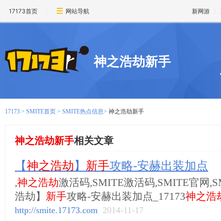
17173首页
网站导航
新网游
神之浩劫新手
17173
>
SMITE首页
>
SMITE热点信息
>
神之浩劫新手
神之浩劫新手
相关文章
【
神之浩劫
】
新手
攻略-安赫出装加点
,
神之浩劫
激活码,SMITE激活码,SMITE官网,S
浩劫】
新手
攻略-安赫出装加点_17173
神之浩
http://smite.17173.com
2014-11-17