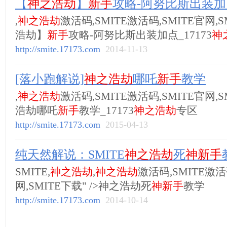
【
神之浩劫
】
新手
攻略-阿努比斯出装加
,
神之浩劫
激活码,SMITE激活码,SMITE官网,S
浩劫】
新手
攻略-阿努比斯出装加点_17173
神
http://smite.17173.com
2014-11-13
[落小跑解说]
神之浩劫
哪吒
新手
教学
,
神之浩劫
激活码,SMITE激活码,SMITE官网,S
浩劫哪吒
新手
教学_17173
神之浩劫
专区
http://smite.17173.com
2015-04-13
纯天然解说：SMITE
神之浩劫
死
神新手
SMITE,
神之浩劫
,
神之浩劫
激活码,SMITE激活
网,SMITE下载" />神之浩劫死
神新手
教学
http://smite.17173.com
2014-10-14