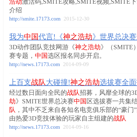
浩劫
激活码,SMITE攻略,SMITE视频,SMIT
介绍
http://smite.17173.com
2015-12-30
我为
中国
代言!《
神之浩劫
》世界总决赛
3D动作团队竞技网游《
神之浩劫
》（SMIT
赛专题，
中国
选区报名同步开启。
http://news.17173.com
2014-09-09
上百支
战队
大碰撞!
神之浩劫
选拔赛全面
经过数日面向全民的
战队
招募，风靡全球的3D
劫
》SMITE世界总决赛
中国
区选拔赛一共集
队
，其中不乏来自各知名电竞俱乐部的“豪门”
由热爱3D竞技体验的玩家自主组建的
战队
http://news.17173.com
2014-09-16