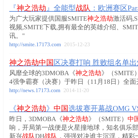
『
神之浩劫
』全能型
战队
：欧洲赛区Para
为广大玩家提供国服SMITE
神之浩劫
激活码,S
视频,SMITE下载,拥有最全的英雄介绍、SMIT
讯。"
http://smite.17173.com
2015-12-23
神之浩劫中国
区决赛打响 胜败组名单出
风靡全球的3DMOBA《
神之浩劫
》（SMIT
4强争霸赛（决赛）于昨日（11月18日）全面
http://news.17173.com
2014-11-20
《
神之浩劫
》
中国
选拔赛开幕战OMG VS
昨日，3DMOBA《
神之浩劫
》（SMITE）
中
响，开局第一战便是火星撞地球，知名俱乐
新兴
战队
DH
战队
，强强对决谁主沉浮，精彩