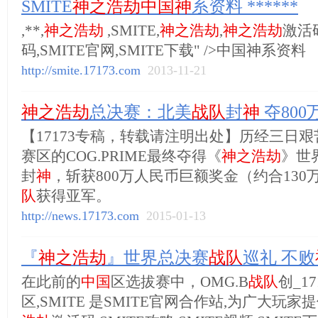
SMITE
神之浩劫中国神
系资料 ******
,**,
神之浩劫
,SMITE,
神之浩劫
,
神之浩劫
激活码
码,SMITE官网,SMITE下载" />中国神系资料
http://smite.17173.com
2013-11-21
神之浩劫
总决赛：北美
战队
封
神
夺800
【17173专稿，转载请注明出处】历经三日
赛区的COG.PRIME最终夺得《
神之浩劫
》世
封
神
，斩获800万人民币巨额奖金（约合130万
队
获得亚军。
http://news.17173.com
2015-01-13
『
神之浩劫
』世界总决赛
战队
巡礼 不败
在此前的
中国
区选拔赛中，OMG.B
战队
创_17
区,SMITE 是SMITE官网合作站,为广大玩家提