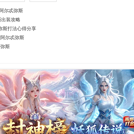
阿尔忒弥斯
斯出装攻略
忒弥斯打法心得分享
神阿尔忒弥斯
忒弥斯