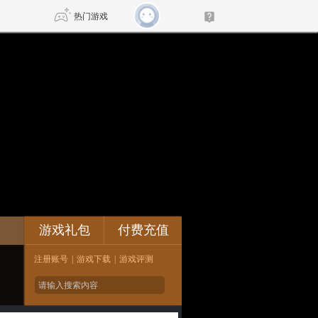
热门游戏
DNF
传奇4
剑网3旗舰版
新天龙八部
自由
诛仙世界
新仙侠5
论坛
游戏礼包
付费充值
注册账号
|
游戏下载
|
游戏评测