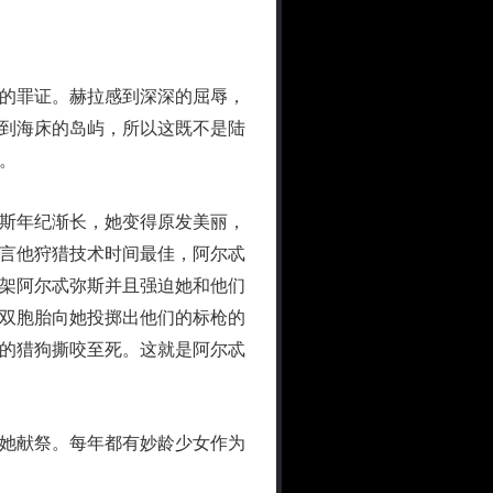
的罪证。赫拉感到深深的屈辱，
到海床的岛屿，所以这既不是陆
。
斯年纪渐长，她变得原发美丽，
言他狩猎技术时间最佳，阿尔忒
架阿尔忒弥斯并且强迫她和他们
双胞胎向她投掷出他们的标枪的
的猎狗撕咬至死。这就是阿尔忒
她献祭。每年都有妙龄少女作为