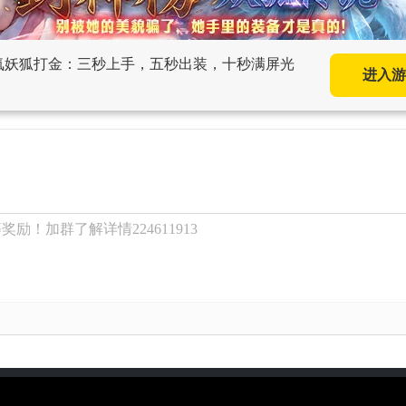
00氪妖狐打金：三秒上手，五秒出装，十秒满屏光
进入游
励！加群了解详情224611913