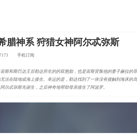
劫希腊神系 狩猎女神阿尔忒弥斯
7173
手机订阅
斯和斯巴达王后勒达所生的的双胞胎，也是宙斯背叛他的妻子赫拉的罪
她无法在陆地或海上接生。幸运的是，勒达找到了一块没有接触到海床的
。阿尔忒弥斯先诞生，之后神奇地帮助母亲接生了阿波罗。