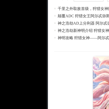
千里之外取敌首级，狩猎女神
颠覆ADC 狩猎女王阿尔忒弥
神之浩劫AD上分利器 阿尔
神之浩劫新神明介绍 狩猎女
神明攻略 狩猎女神——阿尔