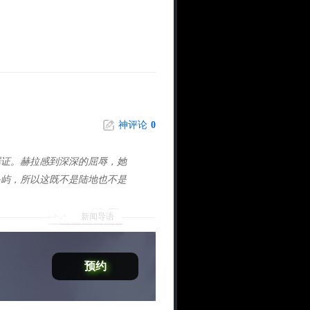
神评论
0
证。赫拉感到深深的屈辱，她
岛屿，所以这既不是陆地也不是
新闻导语
预约