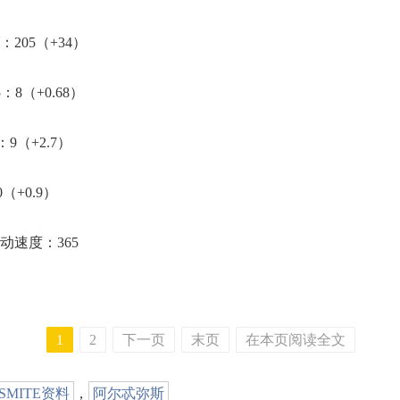
205（+34）
8（+0.68）
9（+2.7）
+0.9）
动速度：365
1
2
下一页
末页
在本页阅读全文
SMITE资料
，
阿尔忒弥斯