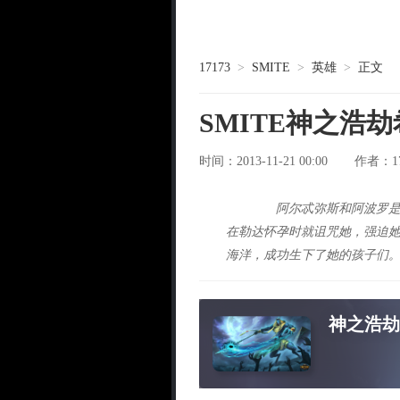
17173
>
SMITE
>
英雄
>
正文
SMITE神之浩
时间：2013-11-21 00:00
1
作者：
阿尔忒弥斯和阿波罗是宙
在勒达怀孕时就诅咒她，强迫
海洋，成功生下了她的孩子们
神之浩劫