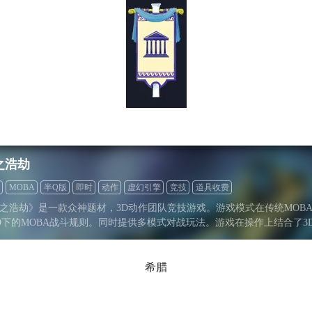
之浩劫
MOBA
半Q版
即时
动作
虚幻引擎
竞技
道具收费
之浩劫》是一款众神题材，3D动作团队竞技游戏。游戏模式在传统MOB
D下的MOBA战斗规则。同时提供多模式对战玩法。游戏在操作上结合了3D 
S游戏的元素，突出战
希腊