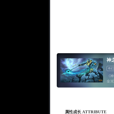
神
奇幻
《神
全3
FP
属性成长 ATTRIBUTE