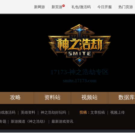
新网游
新页游
礼包/激活码
今日开服
热门页游
魔兽
天堂
17173-神之浩劫专区
王权与
smite.17173.com
攻略
资料站
视频站
数据库
游戏激活码
|
英雄资料
|
神之浩劫好玩吗
|
投稿：
文章投稿
|
视频上传
专题
|
新游频道《神之浩劫》
|
最新游戏资讯