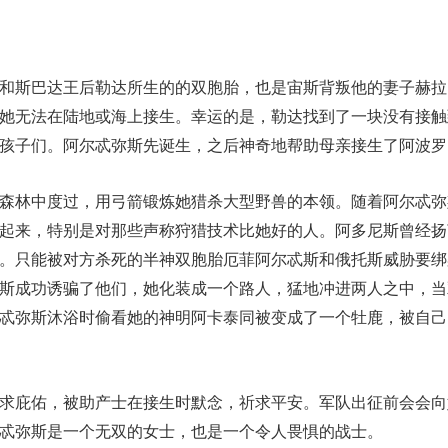
斯巴达王后勒达所生的的双胞胎，也是宙斯背叛他的妻子赫拉
她无法在陆地或海上接生。幸运的是，勒达找到了一块没有接触
孩子们。阿尔忒弥斯先诞生，之后神奇地帮助母亲接生了阿波罗
林中度过，用弓箭锻炼她猎杀大型野兽的本领。随着阿尔忒弥
起来，特别是对那些声称狩猎技术比她好的人。阿多尼斯曾经扬
。只能被对方杀死的半神双胞胎厄菲阿尔忒斯和俄托斯威胁要绑
斯成功诱骗了他们，她化装成一个路人，猛地冲进两人之中，当
忒弥斯沐浴时偷看她的神明阿卡泰同被变成了一个牡鹿，被自己
庇佑，被助产士在接生时默念，祈求平安。军队出征前会会向
忒弥斯是一个无双的女士，也是一个令人畏惧的战士。