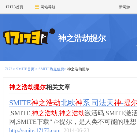
17173首页
网站导航
新网游
神之浩劫提尔
17173
>
SMITE首页
>
SMITE热点信息
>
神之浩劫提尔
神之浩劫提尔
相关文章
SMITE
神之浩劫
北欧
神
系 司法天
神
-
提
,SMITE,
神之浩劫
,
神之浩劫
激活码,SMITE激活
网,SMITE下载" />提尔，是人类不可能的理
http://smite.17173.com
2014-06-23