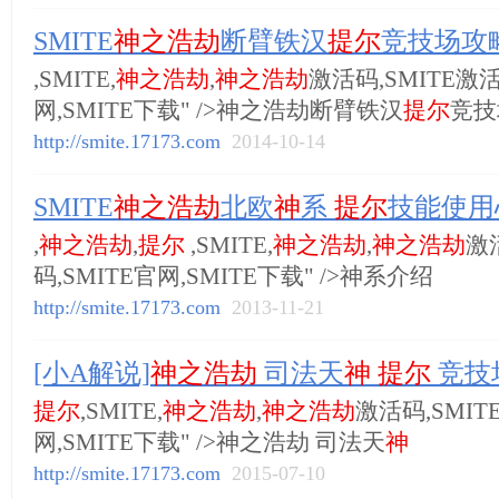
SMITE
神之浩劫
断臂铁汉
提尔
竞技场攻
,SMITE,
神之浩劫
,
神之浩劫
激活码,SMITE激活
网,SMITE下载" />神之浩劫断臂铁汉
提尔
竞技
http://smite.17173.com
2014-10-14
SMITE
神之浩劫
北欧
神
系
提尔
技能使用
,
神之浩劫
,
提尔
,SMITE,
神之浩劫
,
神之浩劫
激
码,SMITE官网,SMITE下载" />神系介绍
http://smite.17173.com
2013-11-21
[小A解说]
神之浩劫
司法天
神
提尔
竞技
提尔
,SMITE,
神之浩劫
,
神之浩劫
激活码,SMIT
网,SMITE下载" />神之浩劫 司法天
神
http://smite.17173.com
2015-07-10