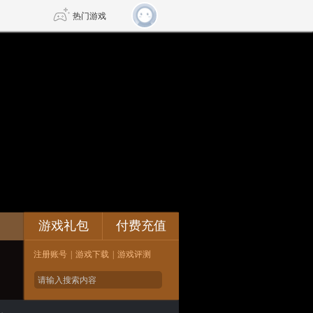
热门游戏
DNF
传奇4
剑网3旗舰版
新天龙八部
自由
诛仙世界
新仙侠5
论坛
游戏礼包
付费充值
注册账号
|
游戏下载
|
游戏评测