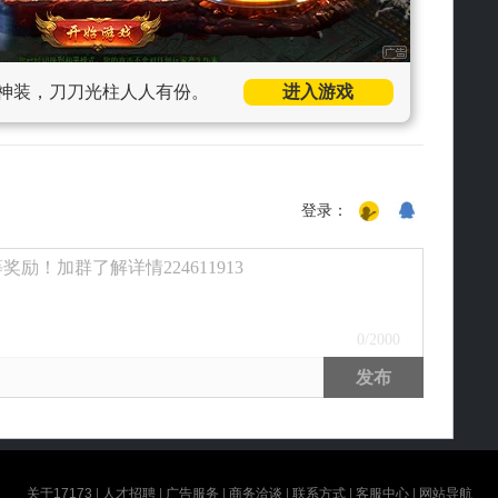
神装，刀刀光柱人人有份。
进入游戏
登录：
励！加群了解详情224611913
0
/2000
发布
关于17173
|
人才招聘
|
广告服务
|
商务洽谈
|
联系方式
|
客服中心
|
网站导航