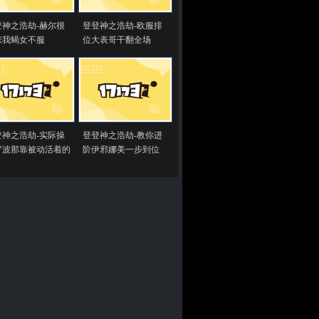
登神之浩劫-赫尔很
登登神之浩劫-欧服排
张我蝎女不服
位大表哥干翻全场
登神之浩劫-实际操
登登神之浩劫-教你进
罗波那靠被动活着的
阶伊邪娜美一步到位