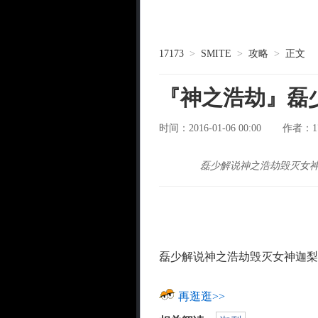
17173
>
SMITE
>
攻略
>
正文
『神之浩劫』磊
时间：2016-01-06 00:00
1
作者：
磊少解说神之浩劫毁灭女
磊少解说神之浩劫毁灭女神迦梨
再逛逛>>