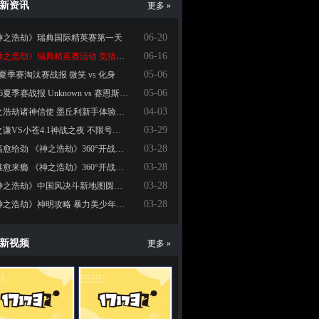
新资讯
更多 »
06-20
神之浩劫》瑞典国际精英赛第一天
06-16
《神之浩劫》瑞典精英赛活动 竞猜得大奖
05-06
6夏季赛淘汰赛战报 微笑 vs 化身
05-06
2016夏季赛战报 Unknown vs 赛恩斯小学
04-03
神之浩劫诸神信使 墨丘利新手体验心情
03-29
薛之谦VS小苍4.1神战之夜 不限号开测直播阵容大揭秘
03-28
愈高愈给劲 《神之浩劫》360°开战之高空GANK
03-28
愈准愈来瘾 《神之浩劫》360°开战之无锁定攻击
03-28
《神之浩劫》中国风决斗新地图圆儿时大闹天宫之梦
03-28
《神之浩劫》神明攻略 暴力美少年哪吒
新视频
更多 »