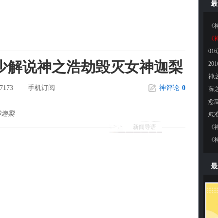
最
《
01
少解说神之浩劫毁灭女神迦梨
7173
手机订阅
神评论
0
神迦梨
新闻导语
最