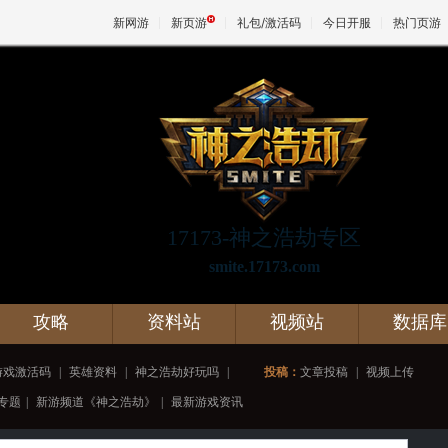
新网游
新页游
礼包/激活码
今日开服
热门页游
魔兽
天堂
17173-神之浩劫专区
王权与
smite.17173.com
攻略
资料站
视频站
数据库
游戏激活码
|
英雄资料
|
神之浩劫好玩吗
|
投稿：
文章投稿
|
视频上传
专题
|
新游频道《神之浩劫》
|
最新游戏资讯