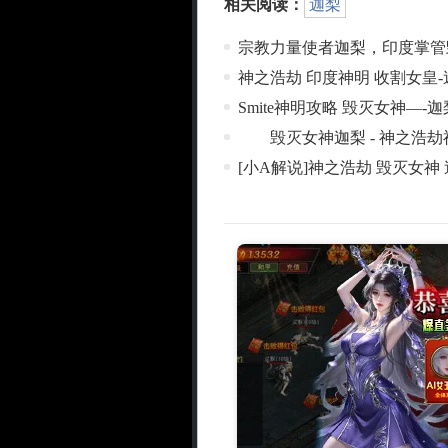
相关阅读：
迦梨
宗教力量使者迦梨，印度掌管
神之浩劫 印度神明 收割女皇-
Smite神明攻略 毁灭女神—-迦
毁灭女神迦梨 - 神之浩劫
[小A解说]神之浩劫 毁灭女神