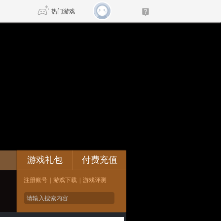
热门游戏
DNF
传奇4
剑网3旗舰版
新天龙八部
自由
诛仙世界
新仙侠5
论坛
游戏礼包
付费充值
注册账号
|
游戏下载
|
游戏评测