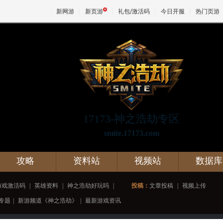
新网游
新页游
礼包/激活码
今日开服
热门页游
魔兽
天堂
17173-神之浩劫专区
王权与
smite.17173.com
攻略
资料站
视频站
数据库
游戏激活码
|
英雄资料
|
神之浩劫好玩吗
|
投稿：
文章投稿
|
视频上传
专题
|
新游频道《神之浩劫》
|
最新游戏资讯