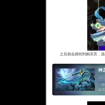
之后就会跳转到购买页，选择是
神
奇幻
《神
全3
FP