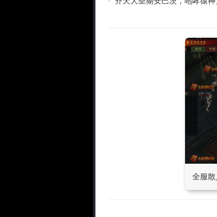
齐天大圣猢安巴茨，咆哮猿神
全服散