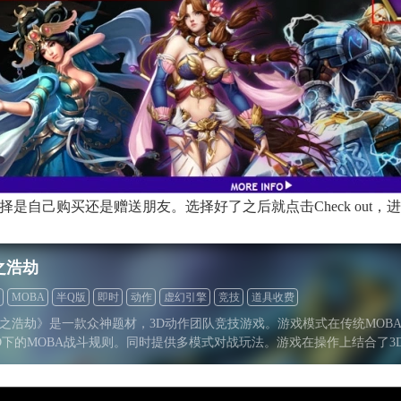
自己购买还是赠送朋友。选择好了之后就点击Check out，
之浩劫
MOBA
半Q版
即时
动作
虚幻引擎
竞技
道具收费
之浩劫》是一款众神题材，3D动作团队竞技游戏。游戏模式在传统MOB
D下的MOBA战斗规则。同时提供多模式对战玩法。游戏在操作上结合了3D 
S游戏的元素，突出战