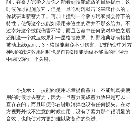
间，在蓄力完毕之后你才能看到技能施放的目标提示，这
时候你才能施放它，但是一旦吃到沉默击飞晕眩什么的，
你就要重新蓄力了。再加上撞到一个敌方玩家就会停下的
特性，使得这个技能如果用来逃生的话并不那么给力。不
过幸好这个技能伤害不错，而且它命中任何敌对单位之后
还附送一个减速效果和一层格挡效果。打野雅典娜满格挡
被动上线gank，3下格挡能避免不少伤害。1技能命中对方
神明的减速效果同时也是前期2技能等级不够高的时候命
中两段3的一个关键。
小提示：一技能的使用尽量提前蓄力，不能到真要使
用的时候才去蓄力，因为一旦蓄力完成蓄力效果是可以一
直存在的，而且即便你右键取消掉也没有任何损失。在对
方视野外或不注意的时候使用，没有了蓄力那个很明显的
音效，也能使对方更加难以防备你的突进。