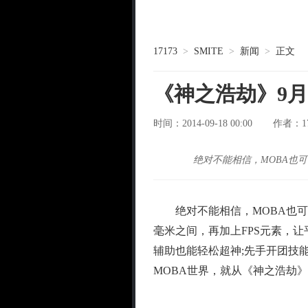
17173
>
SMITE
>
新闻
>
正文
《神之浩劫》9月
时间：2014-09-18 00:00
1
作者：
绝对不能相信，MOBA也
绝对不能相信，MOBA也可以
毫米之间，再加上FPS元素，让
辅助也能轻松超神;先手开团技
MOBA世界，就从《神之浩劫》