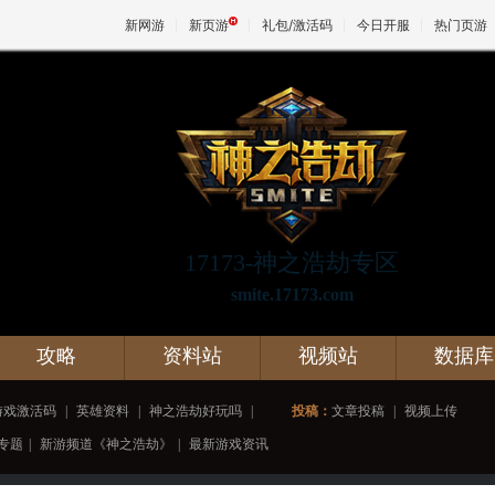
新网游
新页游
礼包/激活码
今日开服
热门页游
魔兽
天堂
17173-神之浩劫专区
王权与
smite.17173.com
攻略
资料站
视频站
数据库
游戏激活码
|
英雄资料
|
神之浩劫好玩吗
|
投稿：
文章投稿
|
视频上传
专题
|
新游频道《神之浩劫》
|
最新游戏资讯