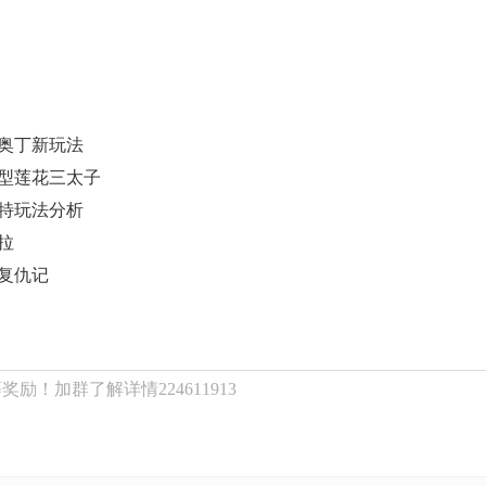
奥丁新玩法
型莲花三太子
特玩法分析
拉
复仇记
励！加群了解详情224611913