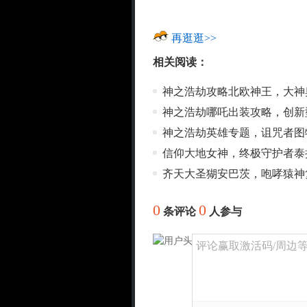
再逛逛>>
相关阅读：
神之浩劫攻略北欧神王，大神
神之浩劫哪吒出装攻略，创新
神之浩劫英雄专题，诅咒者图
信仰大地女神，终极守护者泰
齐天大圣猢安巴茨，咆哮猿神
0
0
条评论
人参与
评论赢取激活码/周边等奖