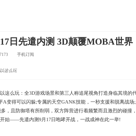
17日先遣内测 3D颠覆MOBA世界
7173
手机订阅
可以这么玩
这么玩：全3D游戏场景和第三人称追尾视角打造身临其境的代入
平A变得可以闪躲;专属的天空GANK技能，一秒支援和脱离战场
能多，且防御塔有所削弱，双方阵营进行着频繁而且激烈的碰撞，3
开始——先遣内测9月17日咆哮开战，一战成神在此一举!