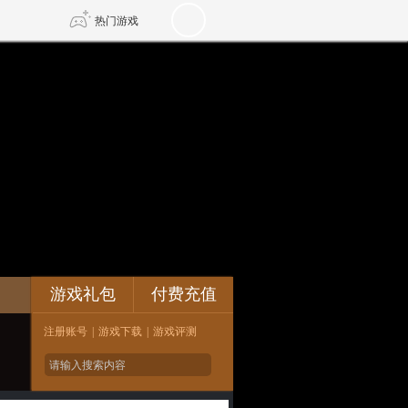
热门游戏
DNF
传奇4
剑网3旗舰版
新天龙八部
自由
诛仙世界
新仙侠5
论坛
游戏礼包
付费充值
注册账号
|
游戏下载
|
游戏评测