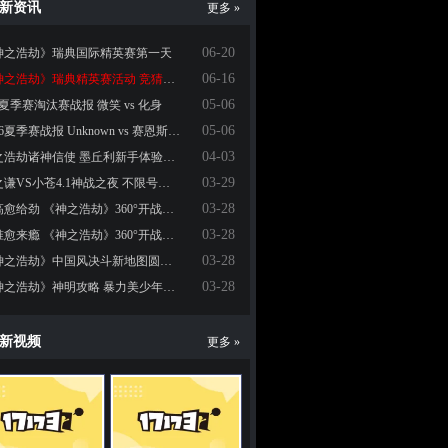
新资讯
更多 »
06-20
神之浩劫》瑞典国际精英赛第一天
06-16
《神之浩劫》瑞典精英赛活动 竞猜得大奖
05-06
6夏季赛淘汰赛战报 微笑 vs 化身
05-06
2016夏季赛战报 Unknown vs 赛恩斯小学
04-03
神之浩劫诸神信使 墨丘利新手体验心情
03-29
薛之谦VS小苍4.1神战之夜 不限号开测直播阵容大揭秘
03-28
愈高愈给劲 《神之浩劫》360°开战之高空GANK
03-28
愈准愈来瘾 《神之浩劫》360°开战之无锁定攻击
03-28
《神之浩劫》中国风决斗新地图圆儿时大闹天宫之梦
03-28
《神之浩劫》神明攻略 暴力美少年哪吒
新视频
更多 »