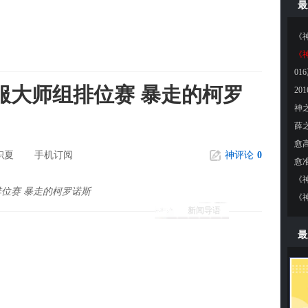
最
《
01
服大师组排位赛 暴走的柯罗
枳夏
手机订阅
神评论
0
位赛 暴走的柯罗诺斯
新闻导语
最