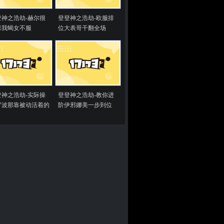
登神之浩劫-赫尔很
登登神之浩劫-欧服排
张我蝎女不服
位大表哥干翻全场
登神之浩劫-实际操
登登神之浩劫-教你进
罗波那靠被动活着的
阶伊邪娜美一步到位