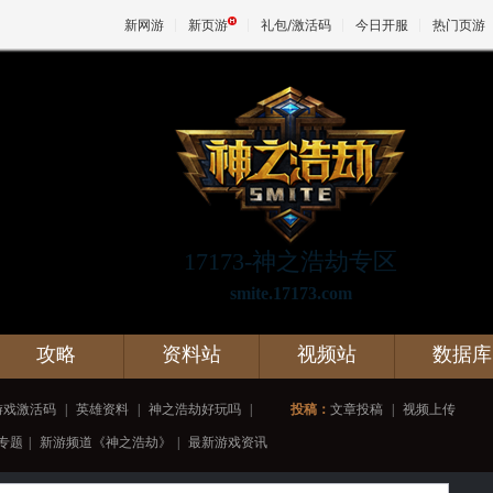
新网游
新页游
礼包/激活码
今日开服
热门页游
魔兽
天堂
17173-神之浩劫专区
王权与
smite.17173.com
攻略
资料站
视频站
数据库
游戏激活码
|
英雄资料
|
神之浩劫好玩吗
|
投稿：
文章投稿
|
视频上传
专题
|
新游频道《神之浩劫》
|
最新游戏资讯