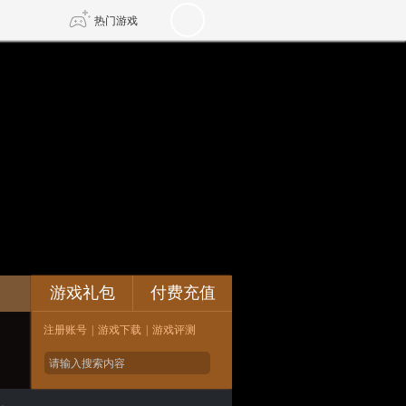
热门游戏
DNF
传奇4
剑网3旗舰版
新天龙八部
自由
诛仙世界
新仙侠5
论坛
游戏礼包
付费充值
注册账号
|
游戏下载
|
游戏评测