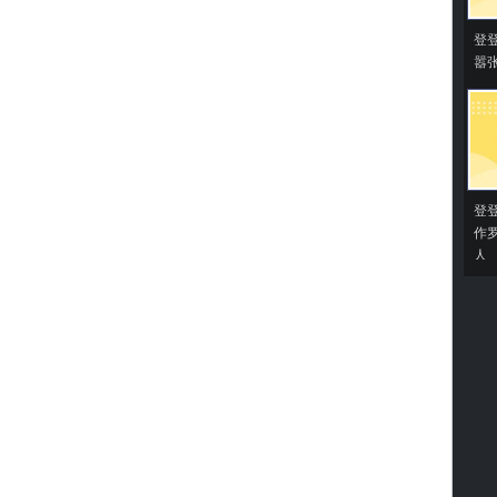
登
嚣
登
作
人