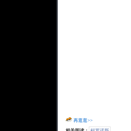
再逛逛>>
相关阅读：
柯罗诺斯