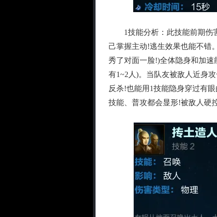
1技能分析：此技能前期伤害
己掌握主动!逃生效果也能不错
秀了对面一脸!)全体隐身和加
有1~2人)。当队友被敌人近
反杀!也能用1技能隐身穿过有眼
技能、普攻都会显形!被敌人硬控