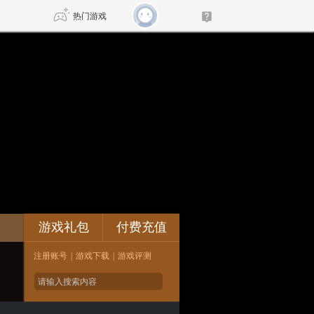
热门游戏
DNF
传奇4
剑网3旗舰版
新天龙八部
自由
诛仙世界
新仙侠5
论坛
游戏礼包
付费充值
注册账号
|
游戏下载
|
游戏评测