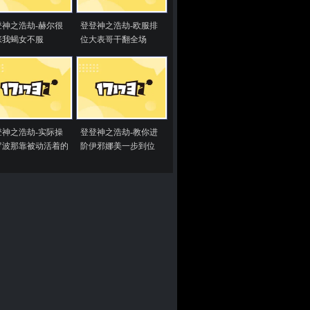
登神之浩劫-赫尔很
登登神之浩劫-欧服排
张我蝎女不服
位大表哥干翻全场
登神之浩劫-实际操
登登神之浩劫-教你进
罗波那靠被动活着的
阶伊邪娜美一步到位