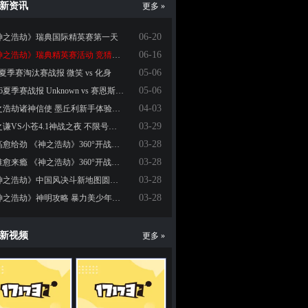
新资讯
更多 »
06-20
神之浩劫》瑞典国际精英赛第一天
06-16
《神之浩劫》瑞典精英赛活动 竞猜得大奖
05-06
6夏季赛淘汰赛战报 微笑 vs 化身
05-06
2016夏季赛战报 Unknown vs 赛恩斯小学
04-03
神之浩劫诸神信使 墨丘利新手体验心情
03-29
薛之谦VS小苍4.1神战之夜 不限号开测直播阵容大揭秘
03-28
愈高愈给劲 《神之浩劫》360°开战之高空GANK
03-28
愈准愈来瘾 《神之浩劫》360°开战之无锁定攻击
03-28
《神之浩劫》中国风决斗新地图圆儿时大闹天宫之梦
03-28
《神之浩劫》神明攻略 暴力美少年哪吒
新视频
更多 »