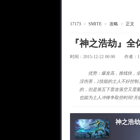
17173
>
SMITE
>
攻略
>
正文
『神之浩劫』全
时间：2015-12-22 00:00
1
作者：
优势：爆发高，推线快，全
没伤害，2技能的土人不好控制
的，但是第五下普攻落空又需要
也能为土人冲锋争取些时间!关
神之浩