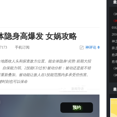
最
《
01
体隐身高爆发 女娲攻略
7173
手机订阅
神评论
0
地图收人头和探查敌方位置。能全体隐身!劣势:前期大招
。自保能力弱。2技能CD过长!被动分析：被动还是挺不错
重新叠加。被动能让敌人在1技能范围内多承受些伤害。
键时刻也可以保命
新闻导语
最
劫
预约