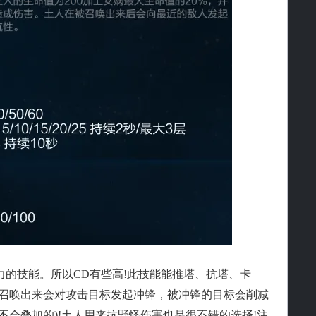
的技能。所以CD有些高!此技能能推塔、抗塔、卡
人召唤出来会对攻击目标发起冲锋，被冲锋的目标会削减
不会叠加的)!土人用来抗野怪伤害也是很不错的选择!注