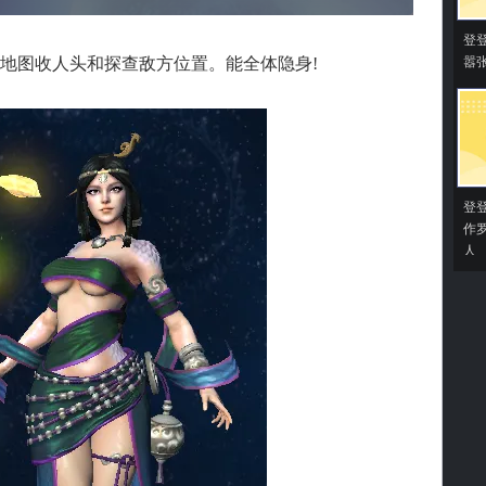
登
图收人头和探查敌方位置。能全体隐身!
嚣
登
作
人