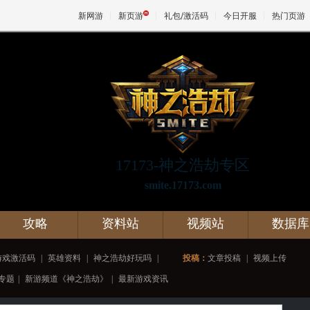
新网游
新页游
礼包/激活码
今日开服
热门页游
魔兽
天堂
17173-神之浩劫专区
王权与
smite.17173.com
攻略
资料站
视频站
数据库
游戏激活码
|
英雄资料
|
神之浩劫好玩吗
|
投稿：
文章投稿
|
视频上传
专题
|
新游频道《神之浩劫》
|
最新游戏资讯