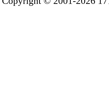
Copyright © 2001-2026 1717