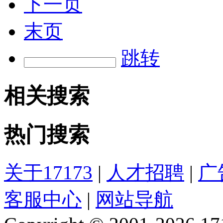
下一页
末页
跳转
相关搜索
热门搜索
关于17173
|
人才招聘
|
广
客服中心
|
网站导航