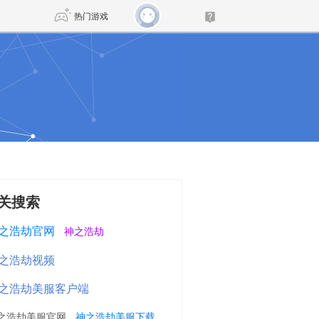
热门游戏
DNF
传奇4
剑网3旗舰版
新天龙八部
自由
诛仙世界
新仙侠5
关搜索
之浩劫官网
神之浩劫
之浩劫视频
之浩劫美服客户端
之浩劫美服官网
神之浩劫美服下载