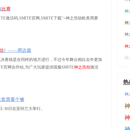
值
比赛
神
ITE激活码,SMITE官网,SMITE下载">神之浩劫欧美周赛
神
神
神
劫
》——周边篇
神
总决赛就是在同样的地方进行，不过今年舞台相比去年更加
MITE官网合作站,为广大玩家提供国服SMITE
神之浩劫
激活
热
神
天套票看个够
8日-30日在亚特兰大举行。