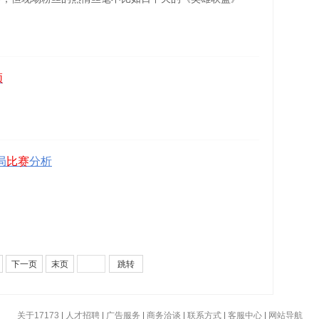
频
局
比赛
分析
下一页
末页
跳转
关于17173
|
人才招聘
|
广告服务
|
商务洽谈
|
联系方式
|
客服中心
|
网站导航