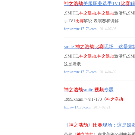
神之浩劫
美服职业选手1V1
比赛
解
,SMITE,
神之浩劫
,
神之浩劫
激活码,SM
手1V1
比赛
解说 表演赛和讲解
http://smite.17173.com
2014-07-05
smite
神之浩劫比赛
现场：这是嫦
,SMITE,
神之浩劫
,
神之浩劫
激活码,SM
这是嫦娥
http://smite.17173.com
2014-04-02
神之浩劫
smite
视频
专题
1999/xhtml">※17173《
神之浩劫
http://v.17173.com
2014-02-21
《
神之浩劫
》
比赛
现场：这是嫦娥
虽然《
神之浩劫
》在北美刚公测的新