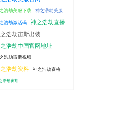
之浩劫美服下载
神之浩劫美服
神之浩劫直播
之浩劫激活码
神之浩劫宙斯出装
神之浩劫中国官网地址
之浩劫宙斯视频
神之浩劫资料
神之浩劫资格
之浩劫宙斯