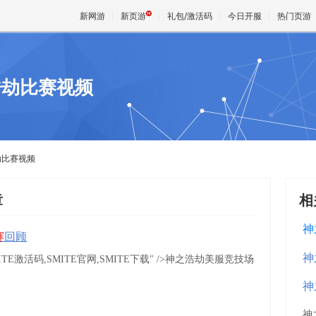
新网游
新页游
礼包/激活码
今日开服
热门页游
浩劫比赛视频
魔兽
天堂
劫比赛视频
王权与
章
相
神
赛
回顾
神
ITE激活码,SMITE官网,SMITE下载" />神之浩劫美服竞技场
神
神