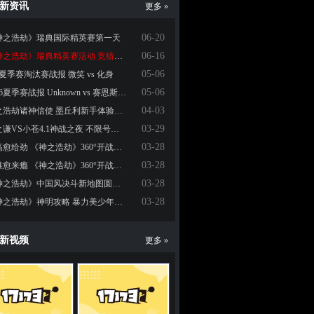
新资讯
更多 »
06-20
神之浩劫》瑞典国际精英赛第一天
06-16
《神之浩劫》瑞典精英赛活动 竞猜得大奖
05-06
6夏季赛淘汰赛战报 微笑 vs 化身
05-06
2016夏季赛战报 Unknown vs 赛恩斯小学
04-03
神之浩劫诸神信使 墨丘利新手体验心情
03-29
薛之谦VS小苍4.1神战之夜 不限号开测直播阵容大揭秘
03-28
愈高愈给劲 《神之浩劫》360°开战之高空GANK
03-28
愈准愈来瘾 《神之浩劫》360°开战之无锁定攻击
03-28
《神之浩劫》中国风决斗新地图圆儿时大闹天宫之梦
03-28
《神之浩劫》神明攻略 暴力美少年哪吒
新视频
更多 »