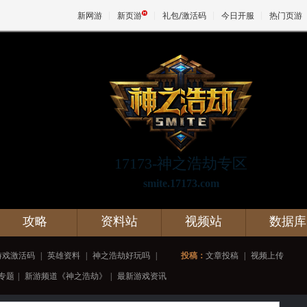
新网游
新页游
礼包/激活码
今日开服
热门页游
魔兽
天堂
17173-神之浩劫专区
王权与
smite.17173.com
攻略
资料站
视频站
数据库
游戏激活码
|
英雄资料
|
神之浩劫好玩吗
|
投稿：
文章投稿
|
视频上传
专题
|
新游频道《神之浩劫》
|
最新游戏资讯