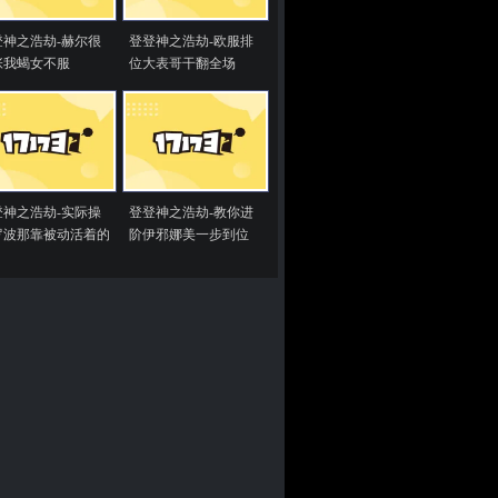
登神之浩劫-赫尔很
登登神之浩劫-欧服排
张我蝎女不服
位大表哥干翻全场
登神之浩劫-实际操
登登神之浩劫-教你进
罗波那靠被动活着的
阶伊邪娜美一步到位