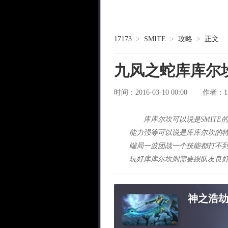
17173
>
SMITE
>
攻略
>
正文
九风之蛇库库尔
时间：2016-03-10 00:00
1
作者：
库库尔坎可以说是SMIT
能力强等可以说是库库尔坎的特
端局一波团战一个技能都打不到
玩好库库尔坎则需要跟队友良
神之浩