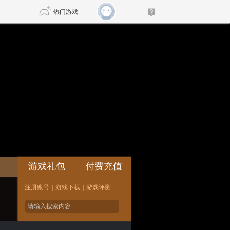
热门游戏
DNF
传奇4
剑网3旗舰版
新天龙八部
自由
诛仙世界
新仙侠5
论坛
游戏礼包
付费充值
注册账号
|
游戏下载
|
游戏评测