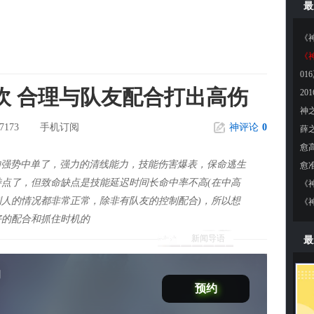
最
《
01
坎 合理与队友配合打出高伤
7173
手机订阅
神评论
0
E的强势中单了，强力的清线能力，技能伤害爆表，保命逃生
点了，但致命缺点是技能延迟时间长命中率不高(在中高
人的情况都非常正常，除非有队友的控制配合)，所以想
好的配合和抓住时机的
新闻导语
最
劫
预约