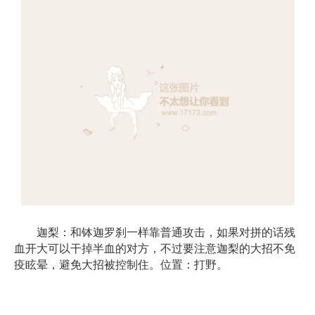
迦梨：和钵迦罗刹一样靠普通攻击，如果对拼的话残
血开大可以干掉半血的对方，不过要注意迦梨的大招不免
疫眩晕，避免大招被控制住。位置：打野。