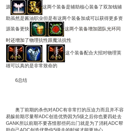
源
这两个装备是辅助核心装备了双加钱辅
助虽然是酱油职业但是有这两个装备加成可以获得更多资
源装备更快
这两个装备增加团队光环同
时还增加了物理抗性跟魔法抗性
这个装备配合大招对物理英
雄可以真的是非常致命的
6总结
奥丁前期的杀伤对ADC有非常打的压迫力而且并不容
易躲前期尽量帮ADC创造优势因为5级之后你也要四处去
GANK所以前期不要吝惜那些药出门就是为了消耗ADC帮
助自己ADC创造优势你5级走的时候才能更放心