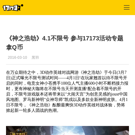
SMITE
>
游戏资料
>
正文
《神之浩劫》4.1不限号 参与17173活动专题
拿Q币
2016-03-10
黑羽
在万众期待之中，3D动作英雄对战网游《神之浩劫》于今日(3月7
日)正式曝光不限号测试时间——4月1日!在玩家翘首以待不限号开
启的同时，电竞女神小苍携手100位人气主播600小时不断档接力报
时，更有神秘大咖将在不限号当天开测直播!配合着不限号的开
启，不限号游戏版本还将带来以“大闹天宫”为创意灵感的joust中国
风地图、罗马新神明“众神导师”凯戎以及多款全新神明皮肤。4月1
日不限号，《神之浩劫》酝酿最爽快3D动作英雄对战体验，势将
掀起新一轮多人团战的热潮。